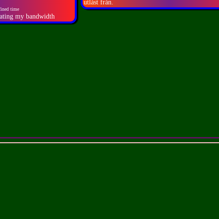
utlåst från.
ined time
 eating my bandwidth