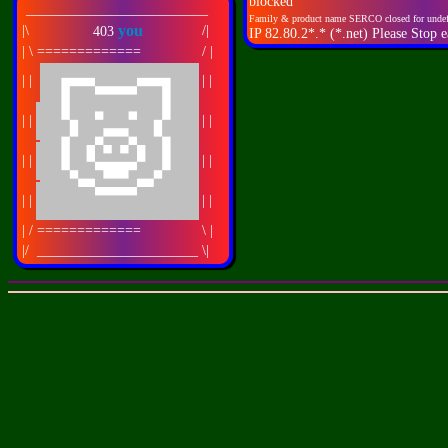
blocked
__________________________
Family & product name SERCO closed for undef
you
|\
/|
403
IP 82.80.2*.* (*.net) Please Stop
| \
=============
/ |
🐷
| |
| |
| |
| |
| |
| |
| |
| |
| /
=============
\ |
|/
_______________________
\|