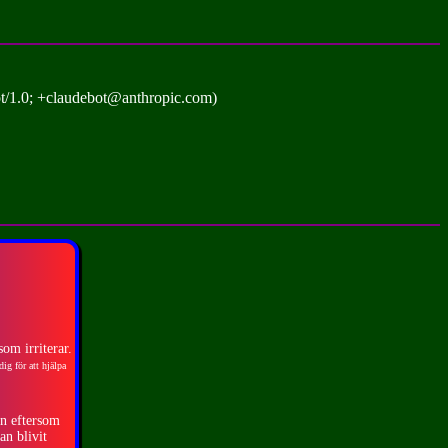
t/1.0; +claudebot@anthropic.com)
om irriterar.
ig för att hjälpa
än eftersom
an blivit