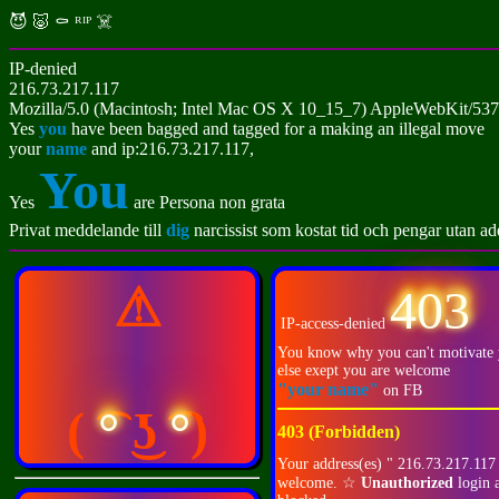
😈 🐷 ⚰️ ᴿᴵᴾ ☠️
IP-denied
216.73.217.117
Mozilla/5.0 (Macintosh; Intel Mac OS X 10_15_7) AppleWebKit/537
Yes
you
have been bagged and tagged for a making an illegal move
your
name
and ip:216.73.217.117,
You
Yes
are Persona non grata
Privat meddelande till
dig
narcissist som kostat tid och pengar utan a
⚠
403
IP-access-denied
You know why you can't motivate 
else exept you are welcome
"your name"
on FB
( ͡
°
͜ʖ ͡
°
)
403 (Forbidden)
Your address(es) " 216.73.217.117
welcome. ☆
Unauthorized
login 