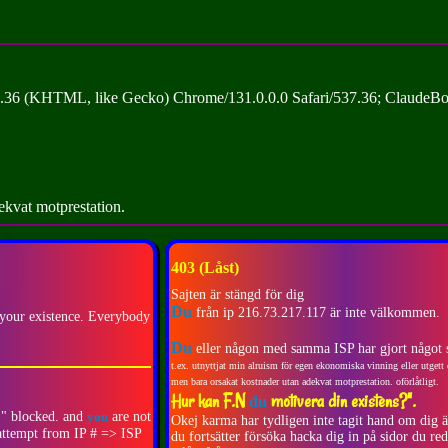
.36 (KHTML, like Gecko) Chrome/131.0.0.0 Safari/537.36; ClaudeBo
dekvat motprestation.
403 (Låst)
Sajten är stängd för dig
Du
från ip 216.73.217.117 är inte välkommen.
your existence. Everybody
Du
eller någon med samma ISP har gjort något s
t.ex. utnyttjat min alruism för egen ekonomiska vinning eller utgett d
men bara orsakat kostnader utan adekvat motprestation. oförlåtligt.
Hur kan F.N
motivera din existens?".
du
 " blocked. and
you
are not
Okej karma har tydligen inte tagit hand om dig 
attempt from IP # => ISP
du fortsätter försöka hacka dig in på sidor du red